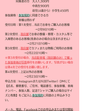
同乗者の方 大人1,300円
中高生900円
幼児(4歳から）小学生450円
参加資格：
参加規約
に同意できる方
車種は問わず
​受付日時：第1次受付…当店でお車をご購入のお客様
→2月9日10時～
第2次受付…
現店舗
でお車の整備・修理・カスタム等で
入庫歴のあるお客様(洗車のみの場合は含まれません）
​ →2月21日10時～
第3次受付…
現店舗
でカフェまたは物販ご利用のお客様
→2月22日10時～
※第3次受付の場合、
当店駐車場（現店舗のみ）で撮っ
た参加車両の写真
添付をお願いします。
写真がない場合
は第4次での受付をお願い致します。
第4次受付…上記以外のお客様
→2月23日10時～
申込方法：InstagramまたはX(旧Twitter）DMにて
【氏名、郵便番号、ご住所、電話番号、参加車種、車両
ナンバー、参加人数、記念Tシャツご購入の場合はサイ
ズと枚数】をご記入し
参加規約
に同意の上申込み下さ
い。
メール、電話、Facebookでのお申込みまたは受付開始