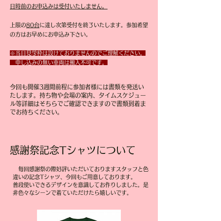
日時前のお申込みは受付いたしません。
​上限の
80台
に達し次第受付を終了いたします。参加希望
の方はお早めにお申込み下さい。
※当日見学枠は設けておりませんのでご理解ください。​
​ 申し込みの無い車両は搬入不可です。
今回も開催3週間前程に参加者様には書類を発送い
たします。持ち物や会場の案内、タイムスケジュー
ル等詳細はそちらでご確認できますので書類到着ま
でお待ちください。
感謝祭記念Tシャツについて
毎回感謝祭の際好評いただいておりますスタッフと色
違いの記念Tシャツ、今回もご用意しております。
普段使いできるデザインを意識してお作りしました。是
非色々なシーンで着ていただけたら嬉しいです。
​