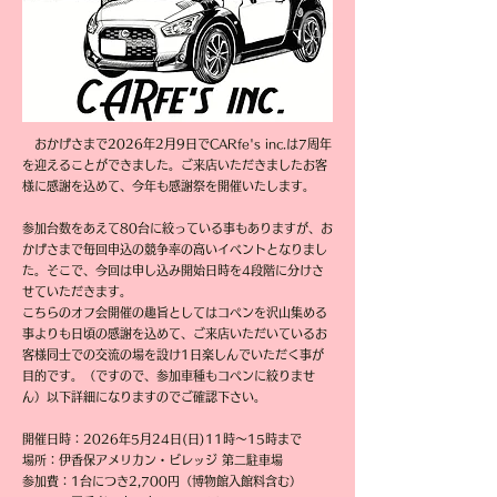
おかげさまで2026年2月9日でCARfe's inc.は7周年
を迎えることができました。ご来店いただきましたお客
様に感謝を込めて、今年も感謝祭を開催いたします。
参加台数をあえて80台に絞っている事もありますが、お
かげさまで毎回申込の競争率の高いイベントとなりまし
た。そこで、今回は申し込み開始日時を4段階に分けさ
せていただきます。
こちらのオフ会開催の趣旨としてはコペンを沢山集める
事よりも日頃の感謝を込めて、ご来店いただいているお
客様同士での交流の場を設け1日楽しんでいただく事が
目的です。（ですので、参加車種もコペンに絞りませ
ん）以下詳細になりますのでご確認下さい。
開催日時：2026年5月24日(日)11時～15時まで
場所：伊香保アメリカン・ビレッジ 第二駐車場
参加費：1台につき2,700円（博物館入館料含む）