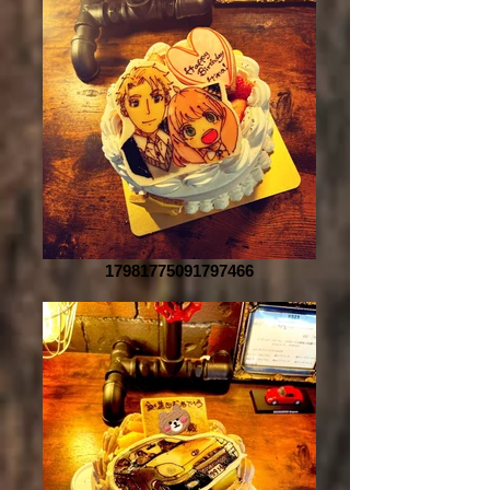
17981775091797466