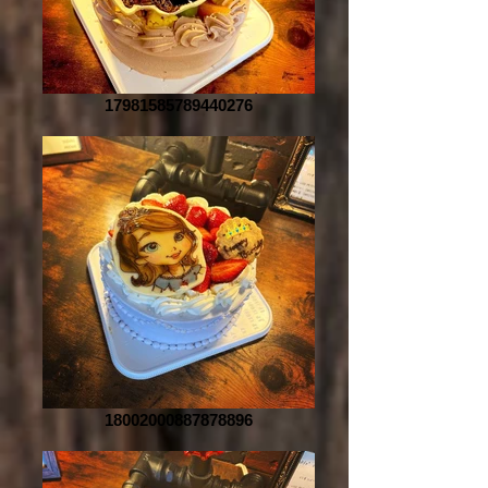
17981585789440276
18002000887878896