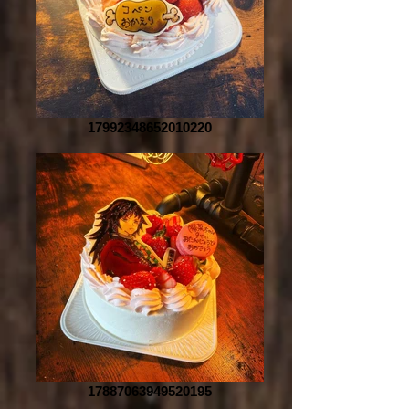
17992348652010220
17887063949520195