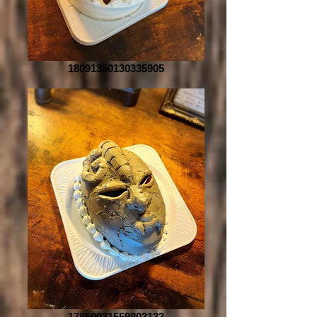
18091350130335905
17850031559803133