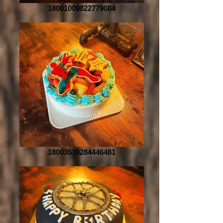
18001009822779084
18003539284446481