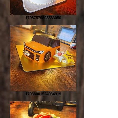
17987579893533050
17938001524934919