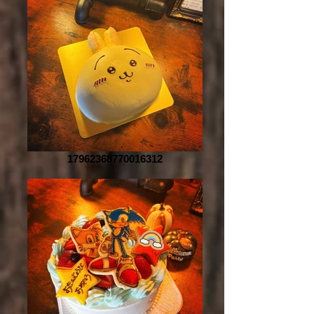
17962368770016312