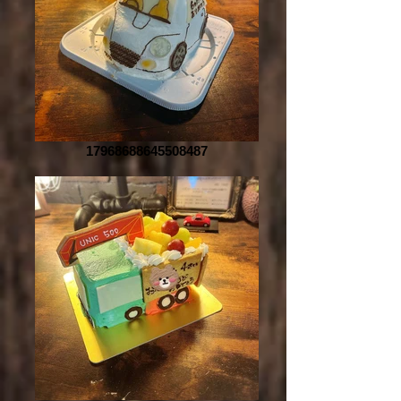
17968688645508487