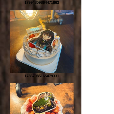
17994809864471863
17867085165479331