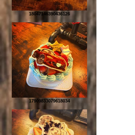
18047146390436126
17909833079618034