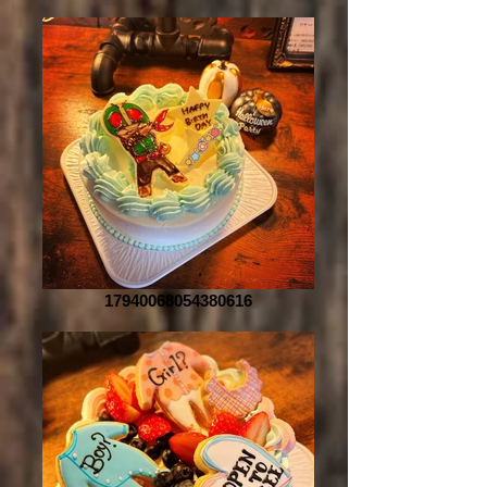
17940068054380616