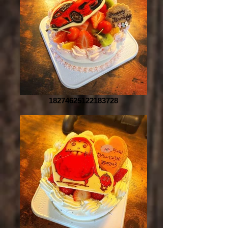
18274625122183728