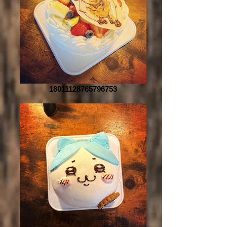
18011128765796753