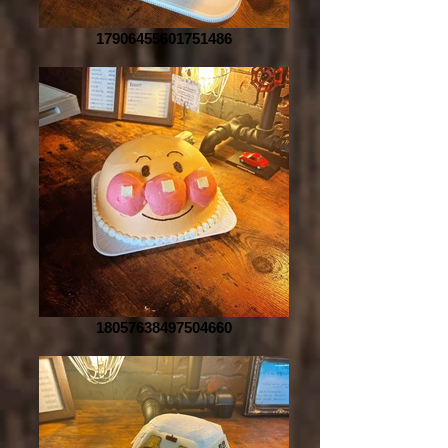
17906455601751486
18057638497504660