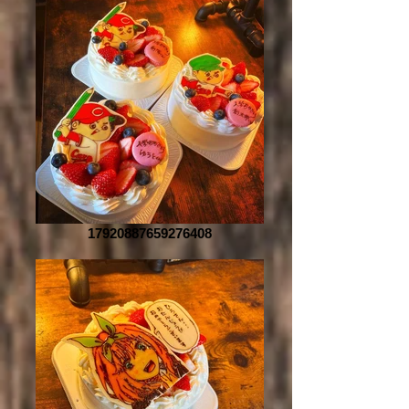
17920887659276408