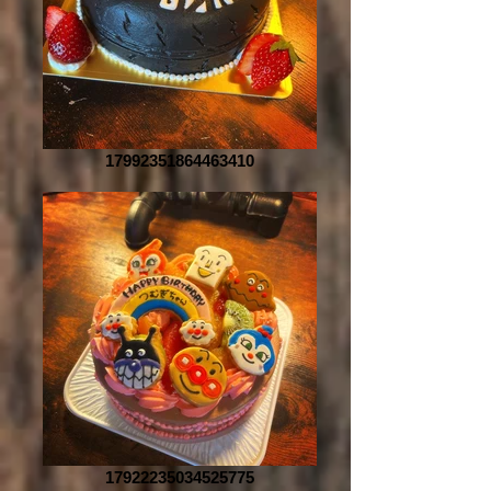
17992351864463410
17922235034525775