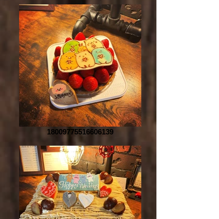
18009775516606139