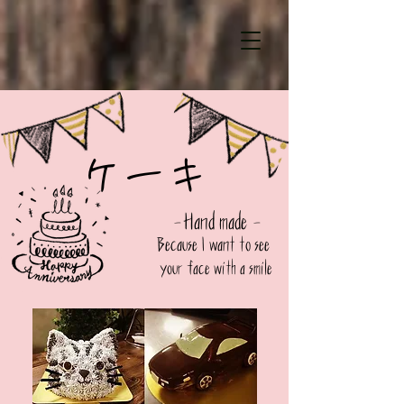
ケーキ
-Hand made -
​Because I want to see
​your face with a smile