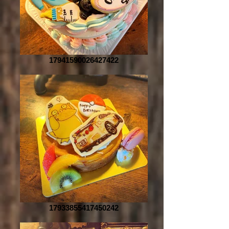
17941590026427422
17933855417450242