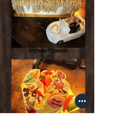
17879442731968233